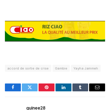
accord de sortie de crise
Gambie
Yayha Jammeh
Facebook
Twitter
Pinterest
LinkedIn
Tumblr
Email
guinee28