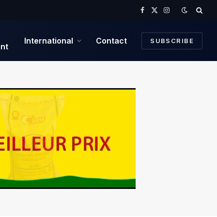
Facebook
X
Instagram
(Twitter)
International
Contact
SUBSCRIBE
nt