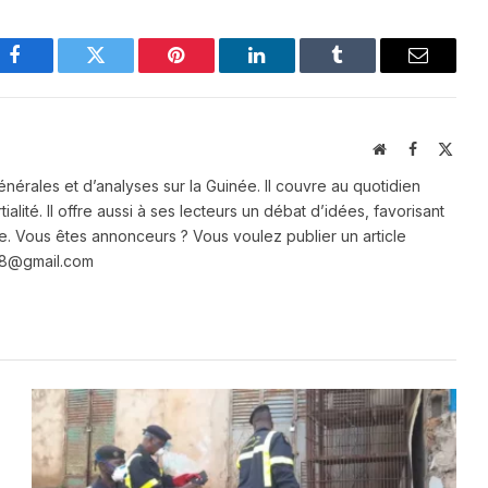
Facebook
Twitter
Pinterest
LinkedIn
Tumblr
Email
Website
Facebook
X
(Twit
énérales et d’analyses sur la Guinée. Il couvre au quotidien
ialité. Il offre aussi à ses lecteurs un débat d’idées, favorisant
e. Vous êtes annonceurs ? Vous voulez publier un article
e28@gmail.com