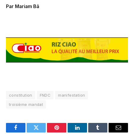
Par Mariam Bâ
constitution
FNDC
manifestation
troisième mandat
Facebook
Twitter
Pinterest
LinkedIn
Tumblr
Email