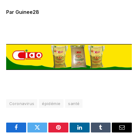
Par Guinee28
Coronavirus
épidémie
santé
Facebook
Twitter
Pinterest
LinkedIn
Tumblr
Email