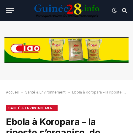
Accueil
»
Santé & Environnement
»
Ebola à Koropara – la riposte s’organise, de nouvelles mesures prises
SANTÉ & ENVIRONNEMENT
Ebola à Koropara – la
riposte s’organise, de