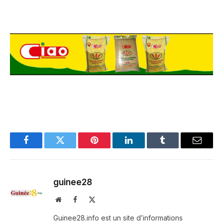
Facebook
Twitter
Pinterest
LinkedIn
Tumblr
Email
guinee28
Website
Facebook
X
(Twitter)
Guinee28.info est un site d’informations