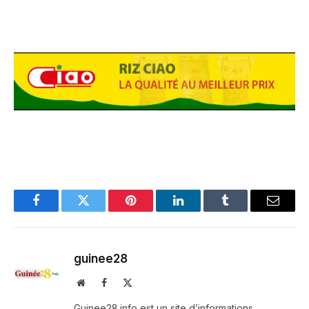
Facebook
Twitter
Pinterest
LinkedIn
Tumblr
Email
guinee28
Website
Facebook
X
(Twitter)
Guinee28.info est un site d’informations