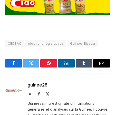
CEDEAO
élections législatives
Guinée-Bissau
Facebook
Twitter
Pinterest
LinkedIn
Tumblr
Email
guinee28
Website
Facebook
X
(Twitter)
Guinee28.info est un site d’informations
générales et d’analyses sur la Guinée. Il couvre