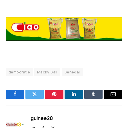
démocratie
Macky Sall
Senegal
Facebook
Twitter
Pinterest
LinkedIn
Tumblr
Email
guinee28