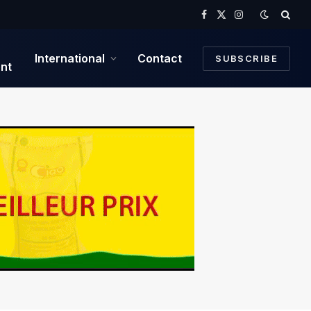
Facebook
X
Instagram
(Twitter)
International
Contact
SUBSCRIBE
nt