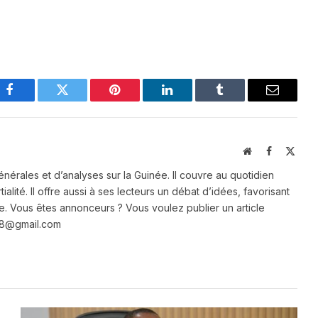
Facebook
Twitter
Pinterest
LinkedIn
Tumblr
Email
Website
Facebook
X
(Twit
énérales et d’analyses sur la Guinée. Il couvre au quotidien
ialité. Il offre aussi à ses lecteurs un débat d’idées, favorisant
e. Vous êtes annonceurs ? Vous voulez publier un article
e28@gmail.com