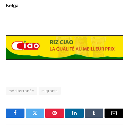
Belga
méditerranée
migrants
Facebook
Twitter
Pinterest
LinkedIn
Tumblr
Email