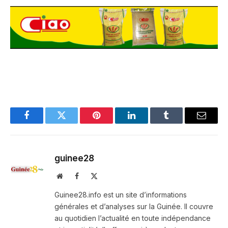
Facebook
Twitter
Pinterest
LinkedIn
Tumblr
Email
guinee28
Website
Facebook
X
(Twitter)
Guinee28.info est un site d’informations
générales et d’analyses sur la Guinée. Il couvre
au quotidien l’actualité en toute indépendance