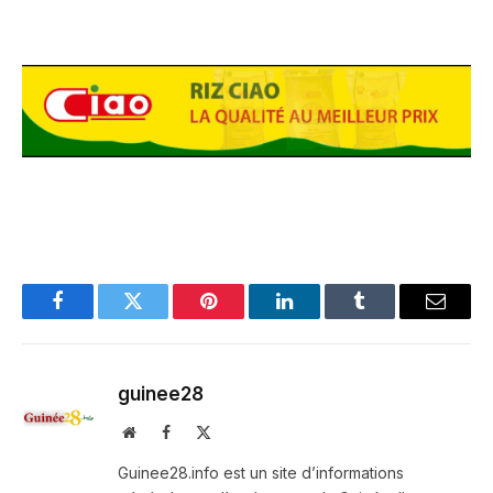
Facebook
Twitter
Pinterest
LinkedIn
Tumblr
Email
guinee28
Website
Facebook
X
(Twitter)
Guinee28.info est un site d’informations