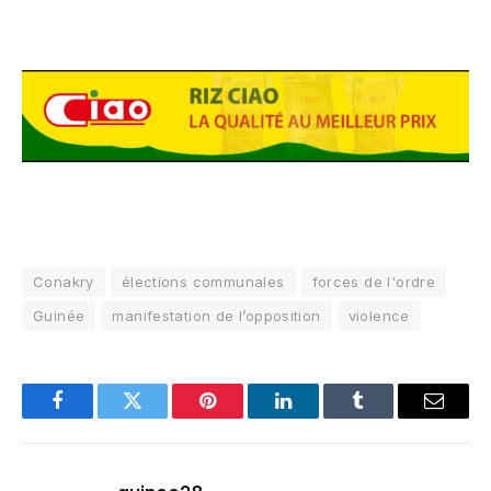
Conakry
élections communales
forces de l'ordre
Guinée
manifestation de l’opposition
violence
Facebook
Twitter
Pinterest
LinkedIn
Tumblr
Email