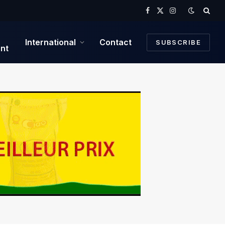
Facebook
X
Instagram
(Twitter)
International
Contact
SUBSCRIBE
nt