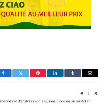
Facebook
Twitter
Pinterest
LinkedIn
Tumblr
Email
Website
Facebook
X
(Twit
énérales et d’analyses sur la Guinée. Il couvre au quotidien