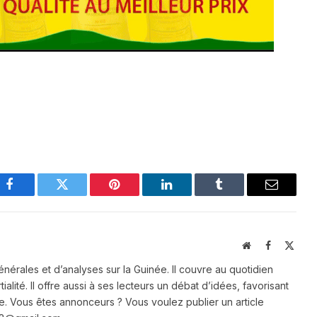
Facebook
Twitter
Pinterest
LinkedIn
Tumblr
Email
Website
Facebook
X
(Twit
énérales et d’analyses sur la Guinée. Il couvre au quotidien
ialité. Il offre aussi à ses lecteurs un débat d’idées, favorisant
e. Vous êtes annonceurs ? Vous voulez publier un article