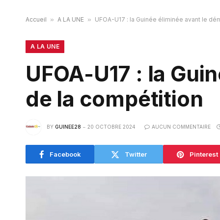
Accueil
»
A LA UNE
»
UFOA-U17 : la Guinée éliminée avant le dé
A LA UNE
UFOA-U17 : la Guin
de la compétition
BY
GUINEE28
20 OCTOBRE 2024
AUCUN COMMENTAIRE
Facebook
Twitter
Pinterest