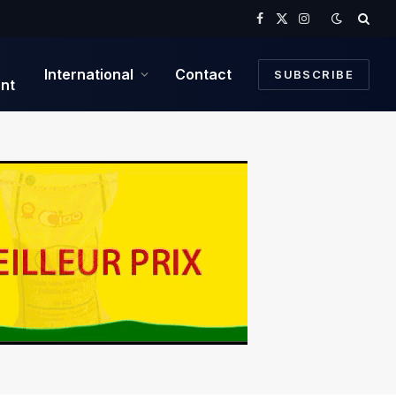
Facebook
X
Instagram
(Twitter)
International
Contact
SUBSCRIBE
nt