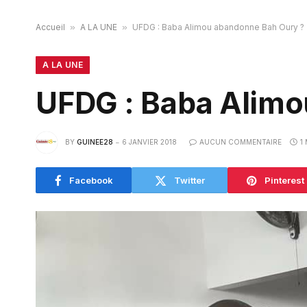
Accueil
»
A LA UNE
»
UFDG : Baba Alimou abandonne Bah Oury ?
A LA UNE
UFDG : Baba Alimo
BY
GUINEE28
6 JANVIER 2018
AUCUN COMMENTAIRE
1
Facebook
Twitter
Pinterest