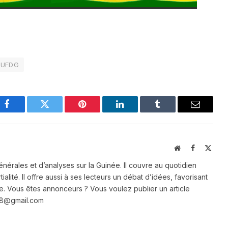
UFDG
Facebook
Twitter
Pinterest
LinkedIn
Tumblr
Email
Website
Facebook
X
(Twit
énérales et d’analyses sur la Guinée. Il couvre au quotidien
ialité. Il offre aussi à ses lecteurs un débat d’idées, favorisant
e. Vous êtes annonceurs ? Vous voulez publier un article
e28@gmail.com