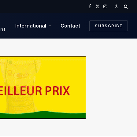
Facebook
X
Instagram
(Twitter)
International
Contact
SUBSCRIBE
nt