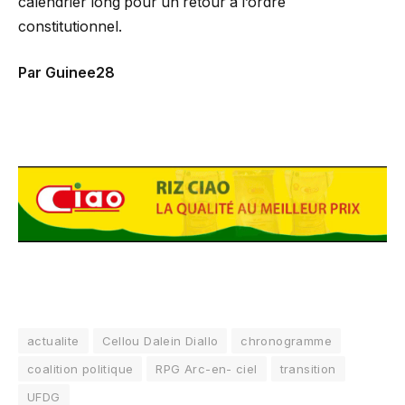
calendrier long pour un retour à l’ordre
constitutionnel.
Par Guinee28
actualite
Cellou Dalein Diallo
chronogramme
coalition politique
RPG Arc-en- ciel
transition
UFDG