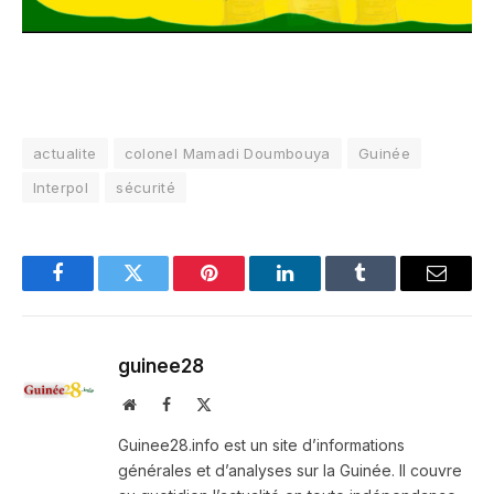
actualite
colonel Mamadi Doumbouya
Guinée
Interpol
sécurité
Facebook
Twitter
Pinterest
LinkedIn
Tumblr
Email
guinee28
Website
Facebook
X
(Twitter)
Guinee28.info est un site d’informations
générales et d’analyses sur la Guinée. Il couvre