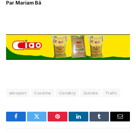
Par Mariam Bâ
aéroport
Cocaïne
Conakry
Guinée
Trafic
Facebook
Twitter
Pinterest
LinkedIn
Tumblr
Email