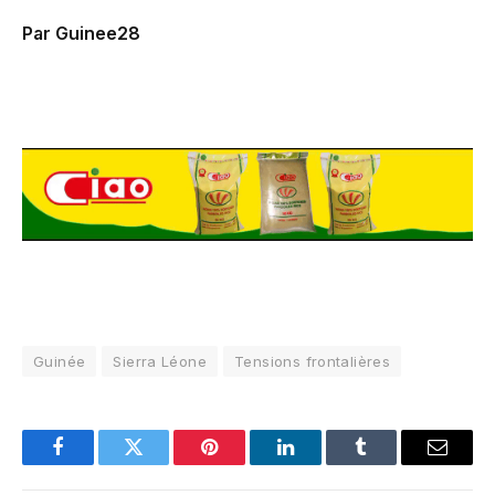
Par Guinee28
Guinée
Sierra Léone
Tensions frontalières
Facebook
Twitter
Pinterest
LinkedIn
Tumblr
Email