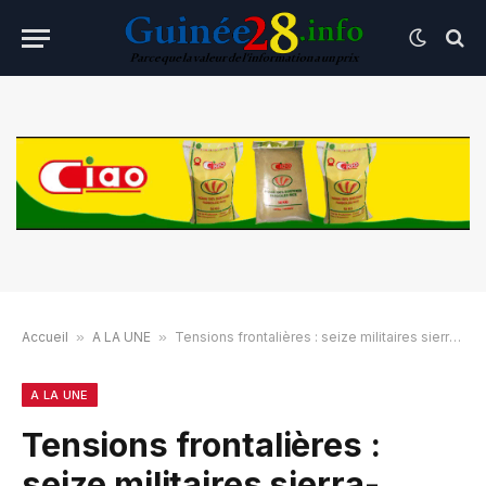
Accueil
»
A LA UNE
»
Tensions frontalières : seize militaires sierra-léonais arrêtés par l’armée guinéenne
A LA UNE
Tensions frontalières :
seize militaires sierra-