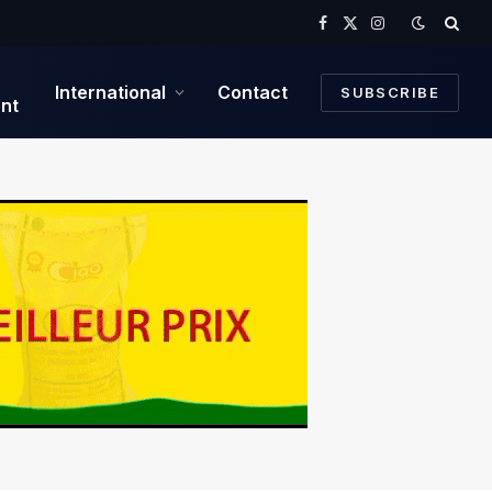
Facebook
X
Instagram
(Twitter)
International
Contact
SUBSCRIBE
nt