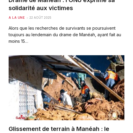
Drame de Manéah : l’ONU exprime sa
solidarité aux victimes
A LA UNE
22 AOÛT 2025
Alors que les recherches de survivants se poursuivent
toujours au lendemain du drame de Manéah, ayant fait au
moins 15…
Glissement de terrain à Manéah : le