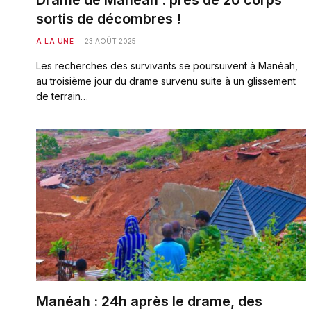
Drame de Manéah : près de 20 corps
sortis de décombres !
A LA UNE
23 AOÛT 2025
Les recherches des survivants se poursuivent à Manéah,
au troisième jour du drame survenu suite à un glissement
de terrain…
Manéah : 24h après le drame, des