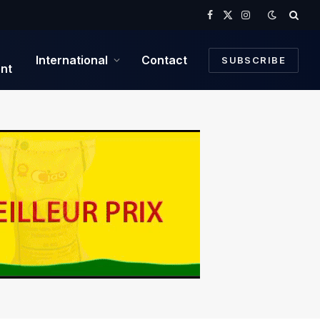
Facebook
X
Instagram
(Twitter)
International
Contact
SUBSCRIBE
nt