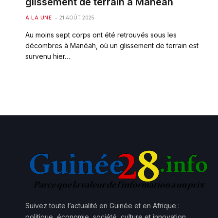
glissement de terrain à Manéah
A LA UNE
21 AOÛT 2025
Au moins sept corps ont été retrouvés sous les
décombres à Manéah, où un glissement de terrain est
survenu hier…
Suivez toute l’actualité en Guinée et en Afrique :
politique, économie, société, culture et innovation.