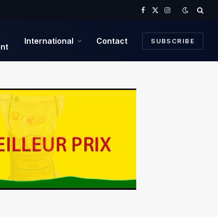
Facebook
X
Instagram
(Twitter)
International
Contact
SUBSCRIBE
nt