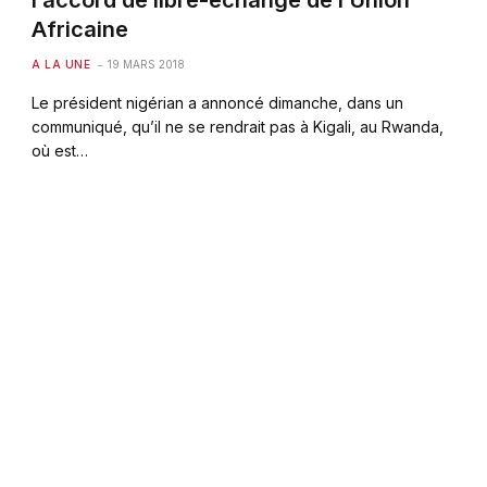
l’accord de libre-échange de l’Union
Africaine
A LA UNE
19 MARS 2018
Le président nigérian a annoncé dimanche, dans un
communiqué, qu’il ne se rendrait pas à Kigali, au Rwanda,
où est…