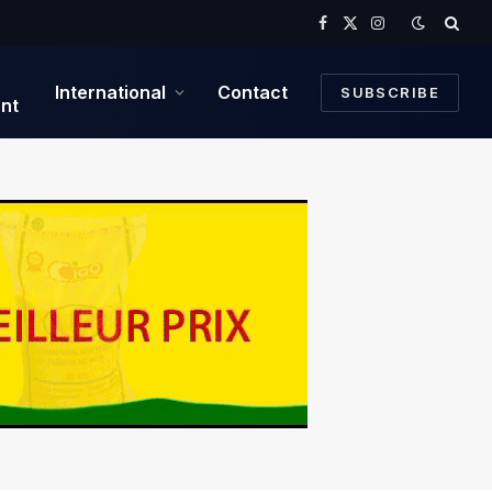
Facebook
X
Instagram
(Twitter)
International
Contact
SUBSCRIBE
nt