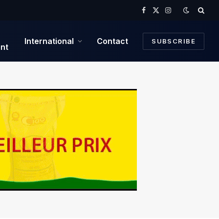
Facebook
X
Instagram
(Twitter)
International
Contact
SUBSCRIBE
nt