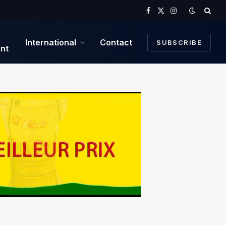
Facebook
X
Instagram
(Twitter)
International
Contact
SUBSCRIBE
nt