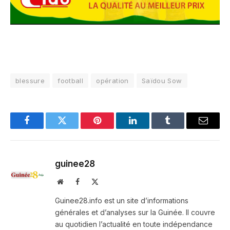
blessure
football
opération
Saïdou Sow
Facebook
Twitter
Pinterest
LinkedIn
Tumblr
Email
guinee28
Website
Facebook
X
(Twitter)
Guinee28.info est un site d’informations
générales et d’analyses sur la Guinée. Il couvre
au quotidien l’actualité en toute indépendance