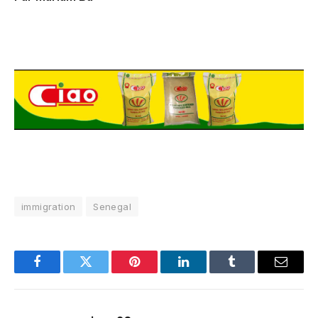
immigration
Senegal
Facebook
Twitter
Pinterest
LinkedIn
Tumblr
Email