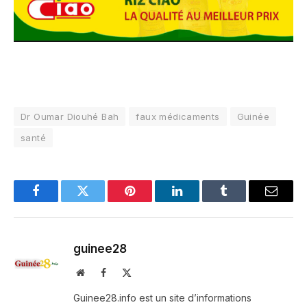
Dr Oumar Diouhé Bah
faux médicaments
Guinée
santé
Facebook
Twitter
Pinterest
LinkedIn
Tumblr
Email
guinee28
Website
Facebook
X
(Twitter)
Guinee28.info est un site d’informations