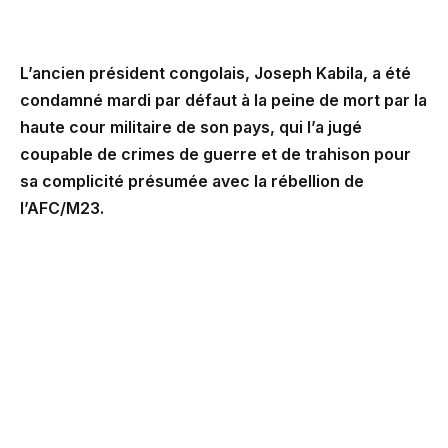
L’ancien président congolais, Joseph Kabila, a été
condamné mardi par défaut à la peine de mort par la
haute cour militaire de son pays, qui l’a jugé
coupable de crimes de guerre et de trahison pour
sa complicité présumée avec la rébellion de
l’AFC/M23.
Le verdict, prononcé à Kinshasa après près de trois
mois de procès, retient contre l’ex-chef de l’État une
série d’infractions : viol, meurtre, complot, apologie
ou propagande de crimes de guerre, organisation d’un
mouvement insurrectionnel et participation criminelle
avec l’AFC/M23.
Ainsi pour la répression, « la haute cour militaire