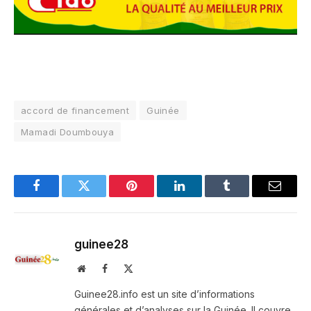
accord de financement
Guinée
Mamadi Doumbouya
Facebook
Twitter
Pinterest
LinkedIn
Tumblr
Email
guinee28
Website
Facebook
X
(Twitter)
Guinee28.info est un site d’informations
générales et d’analyses sur la Guinée. Il couvre