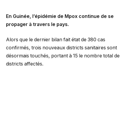
En Guinée, l’épidémie de Mpox continue de se
propager à travers le pays.
Alors que le dernier bilan fait état de 380 cas
confirmés, trois nouveaux districts sanitaires sont
désormais touchés, portant à 15 le nombre total de
districts affectés.
Selon les dernières statistiques, 28 nouveaux cas ont
été enregistrés. Par contre, on note 127 guérisons, 1
décès et 118 cas actifs.
L’autre enseignement montre que 69 % des
personnes infectées sont des hommes, contre 31 %
des femmes.