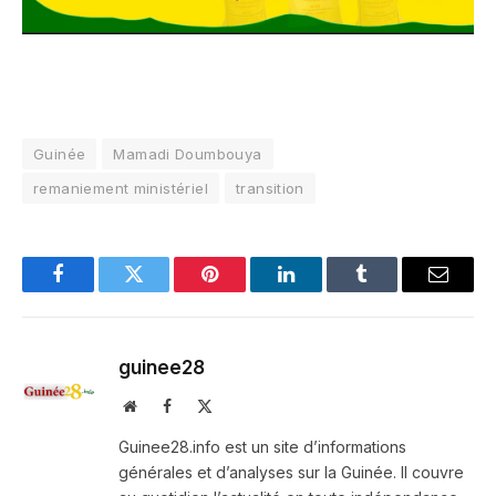
Guinée
Mamadi Doumbouya
remaniement ministériel
transition
Facebook
Twitter
Pinterest
LinkedIn
Tumblr
Email
guinee28
Website
Facebook
X
(Twitter)
Guinee28.info est un site d’informations
générales et d’analyses sur la Guinée. Il couvre