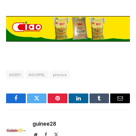
AGEPI
AGUIPEL
presse
Facebook
Twitter
Pinterest
LinkedIn
Tumblr
Email
guinee28
Website
Facebook
X