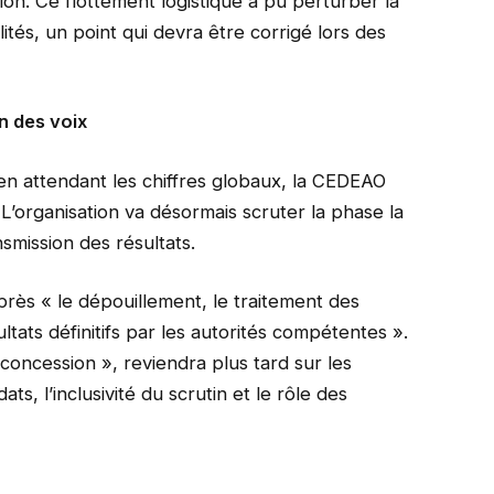
ion. Ce flottement logistique a pu perturber la
alités, un point qui devra être corrigé lors des
n des voix
 en attendant les chiffres globaux, la CEDEAO
 L’organisation va désormais scruter la phase la
ansmission des résultats.
près « le dépouillement, le traitement des
ltats définitifs par les autorités compétentes ».
oncession », reviendra plus tard sur les
dats, l’inclusivité du scrutin et le rôle des