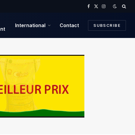
Facebook
X
Instagram
(Twitter)
International
Contact
SUBSCRIBE
nt