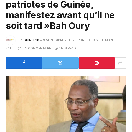
patriotes de Guinée,
manifestez avant qu’il ne
soit tard »Bah Oury
BY
GUINEE28
9 SEPTEMBRE 2015
UPDATED:
9 SEPTEMBRE
2015
UN COMMENTAIRE
1 MIN READ