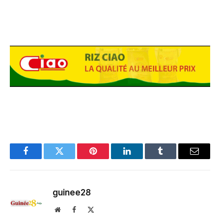
Facebook
Twitter
Pinterest
LinkedIn
Tumblr
Email
guinee28
Website
Facebook
X
(Twitter)