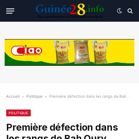
Accueil
»
Politique
»
Première défection dans les rangs de Bah Oury
POLITIQUE
Première défection dans
les rangs de Bah Oury