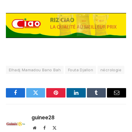
Elhadj Mamadou Bano Bah
Fouta Djallon
nécrologie
Facebook
Twitter
Pinterest
LinkedIn
Tumblr
Email
guinee28
Website
Facebook
X