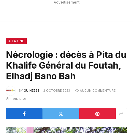
Advertisement
A LA UNE
Nécrologie : décès à Pita du
Khalife Général du Foutah,
Elhadj Bano Bah
BY
GUINEE28
2 OCTOBRE 2023
AUCUN COMMENTAIRE
1 MIN READ