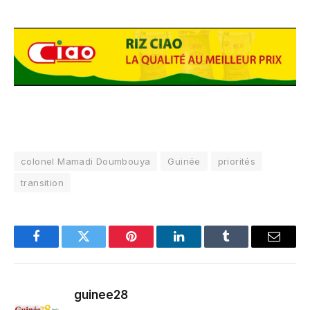
colonel Mamadi Doumbouya
Guinée
priorités
transition
Facebook
Twitter
Pinterest
LinkedIn
Tumblr
Email
guinee28