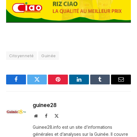
Citoyenneté
Guinée
Facebook
Twitter
Pinterest
LinkedIn
Tumblr
Email
guinee28
Website
Facebook
X
(Twitter)
Guinee28.info est un site d’informations
générales et d’analyses sur la Guinée. Il couvre