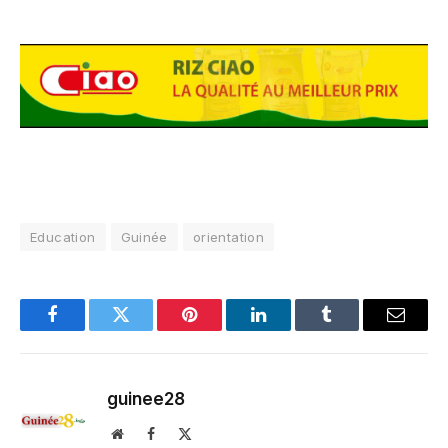
Education
Guinée
orientation
Facebook
Twitter
Pinterest
LinkedIn
Tumblr
Email
guinee28
Website
Facebook
X