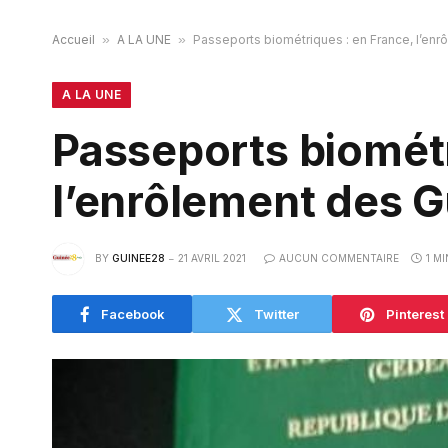
Accueil
»
A LA UNE
»
Passeports biométriques : en France, l’en
A LA UNE
Passeports biométr
l’enrôlement des G
BY
GUINEE28
21 AVRIL 2021
AUCUN COMMENTAIRE
1 M
Facebook
Twitter
Pinterest