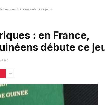
rôlement des Guinéens débute ce jeudi
iques : en France,
uinéens débute ce je
IN READ