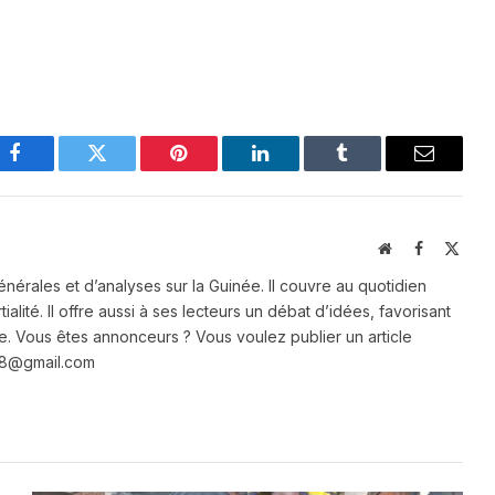
Facebook
Twitter
Pinterest
LinkedIn
Tumblr
Email
Website
Facebook
X
(Twit
énérales et d’analyses sur la Guinée. Il couvre au quotidien
ialité. Il offre aussi à ses lecteurs un débat d’idées, favorisant
e. Vous êtes annonceurs ? Vous voulez publier un article
e28@gmail.com