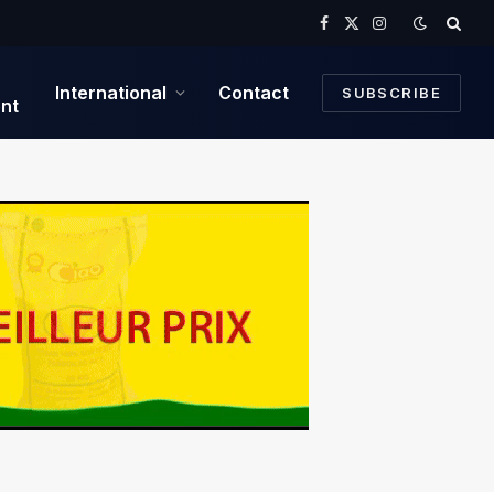
Facebook
X
Instagram
(Twitter)
International
Contact
SUBSCRIBE
nt