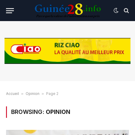
Accueil
»
Opinion
»
Page 2
BROWSING:
OPINION