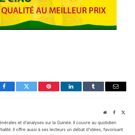
Facebook
Twitter
Pinterest
LinkedIn
Tumblr
Email
Website
Facebook
X
(Twit
énérales et d’analyses sur la Guinée. Il couvre au quotidien
ialité. Il offre aussi à ses lecteurs un débat d’idées, favorisant