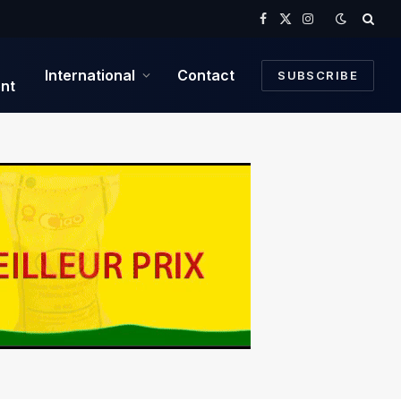
Facebook
X
Instagram
(Twitter)
International
Contact
SUBSCRIBE
nt