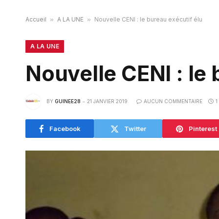
Accueil
»
A LA UNE
»
Nouvelle CENI : le bureau exécutif élu
A LA UNE
Nouvelle CENI : le 
BY
GUINEE28
21 JANVIER 2019
AUCUN COMMENTAIRE
1
Facebook
Twitter
Pinterest