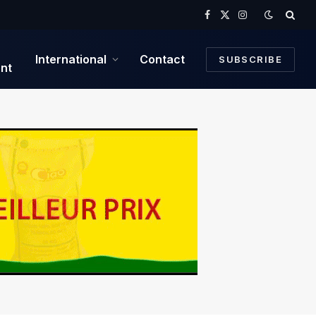
Facebook
X
Instagram
(Twitter)
International
Contact
SUBSCRIBE
nt