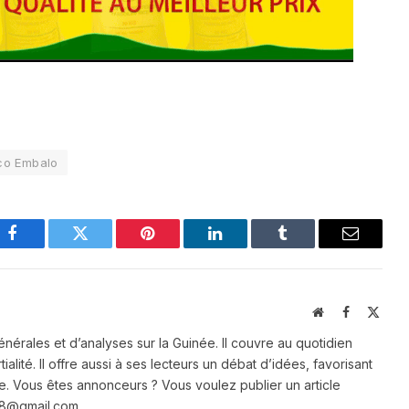
co Embalo
Facebook
Twitter
Pinterest
LinkedIn
Tumblr
Email
Website
Facebook
X
(Twit
énérales et d’analyses sur la Guinée. Il couvre au quotidien
ialité. Il offre aussi à ses lecteurs un débat d’idées, favorisant
e. Vous êtes annonceurs ? Vous voulez publier un article
e28@gmail.com