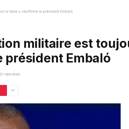
s sur la table », réaffirme le président Embaló
tion militaire est toujo
le président Embaló
1 MIN READ