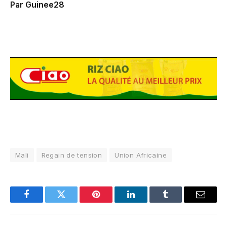
Par Guinee28
Mali
Regain de tension
Union Africaine
Facebook
Twitter
Pinterest
LinkedIn
Tumblr
Email