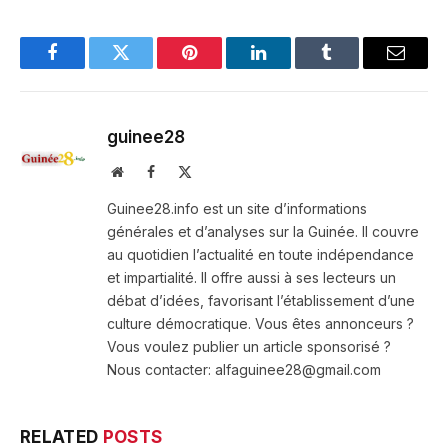
Facebook
Twitter
Pinterest
LinkedIn
Tumblr
Email
guinee28
Website
Facebook
X
(Twitter)
Guinee28.info est un site d’informations
générales et d’analyses sur la Guinée. Il couvre
au quotidien l’actualité en toute indépendance
et impartialité. Il offre aussi à ses lecteurs un
débat d’idées, favorisant l’établissement d’une
culture démocratique. Vous êtes annonceurs ?
Vous voulez publier un article sponsorisé ?
Nous contacter: alfaguinee28@gmail.com
RELATED
POSTS