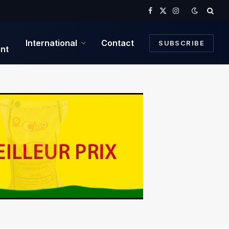
Facebook
X
Instagram
(Twitter)
International
Contact
SUBSCRIBE
nt