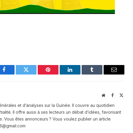
Facebook
Twitter
Pinterest
LinkedIn
Tumblr
Email
Website
Facebook
X
(Twit
énérales et d’analyses sur la Guinée. Il couvre au quotidien
ialité. Il offre aussi à ses lecteurs un débat d’idées, favorisant
e. Vous êtes annonceurs ? Vous voulez publier un article
e28@gmail.com