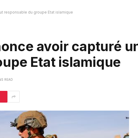
aut responsable du groupe Etat islamique
nonce avoir capturé u
upe Etat islamique
NS READ