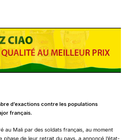
mbre d’exactions contre les populations
jor français.
ré au Mali par des soldats français, au moment
e phase de leur retrait du pays, a annoncé l’état-