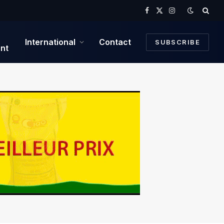
Facebook
X
Instagram
(Twitter)
International
Contact
SUBSCRIBE
nt