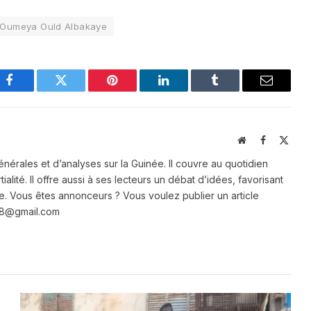
Oumeya Ould Albakaye
Facebook
Twitter
Pinterest
LinkedIn
Tumblr
Email
Website
Facebook
X
(Twit
énérales et d’analyses sur la Guinée. Il couvre au quotidien
ialité. Il offre aussi à ses lecteurs un débat d’idées, favorisant
e. Vous êtes annonceurs ? Vous voulez publier un article
e28@gmail.com