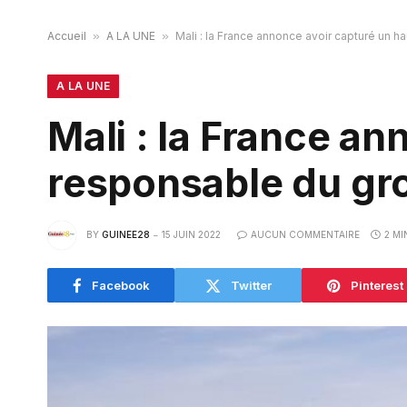
Accueil
»
A LA UNE
»
Mali : la France annonce avoir capturé un h
A LA UNE
Mali : la France an
responsable du gro
BY
GUINEE28
15 JUIN 2022
AUCUN COMMENTAIRE
2 MI
Facebook
Twitter
Pinterest