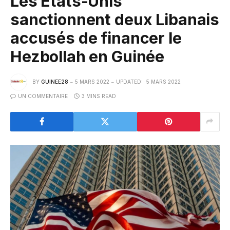
Les Etats-Unis
sanctionnent deux Libanais
accusés de financer le
Hezbollah en Guinée
BY
GUINEE28
5 MARS 2022
UPDATED:
5 MARS 2022
UN COMMENTAIRE
3 MINS READ