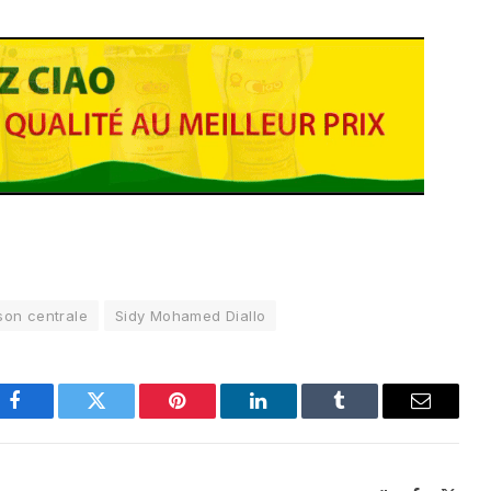
son centrale
Sidy Mohamed Diallo
Facebook
Twitter
Pinterest
LinkedIn
Tumblr
Email