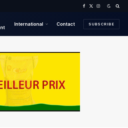
Facebook
X
Instagram
(Twitter)
International
Contact
SUBSCRIBE
nt