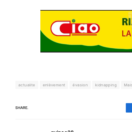
actualite
enlèvement
évasion
kidnapping
Mai
SHARE.