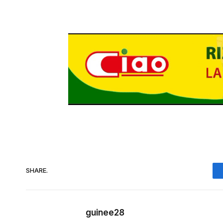
SHARE.
guinee28