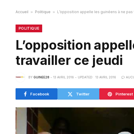
Accueil
»
Politique
»
L’opposition appelle les guinéens à ne pas t
POLITIQUE
L’opposition appell
travailler ce jeudi
BY
GUINEE28
13 AVRIL 2016
UPDATED:
13 AVRIL 2016
AUC
Facebook
Twitter
Pinterest