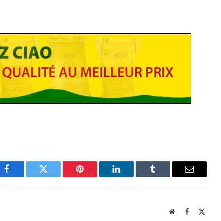
Facebook
Twitter
Pinterest
LinkedIn
Tumblr
Email
Website
Facebook
X
(Twit