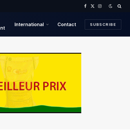
Facebook
X
Instagram
(Twitter)
International
Contact
SUBSCRIBE
nt