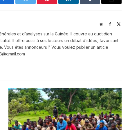
Facebook
Twitter
Pinterest
LinkedIn
Tumblr
Email
Website
Facebook
X
(Twit
énérales et d’analyses sur la Guinée. Il couvre au quotidien
ialité. Il offre aussi à ses lecteurs un débat d’idées, favorisant
e. Vous êtes annonceurs ? Vous voulez publier un article
e28@gmail.com