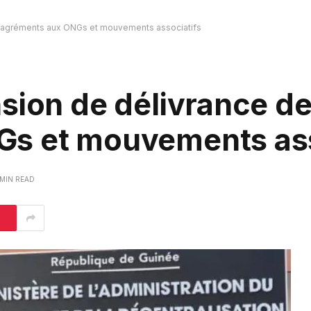
s agréments aux ONGs et mouvements associatifs
sion de délivrance d
s et mouvements ass
 MIN READ