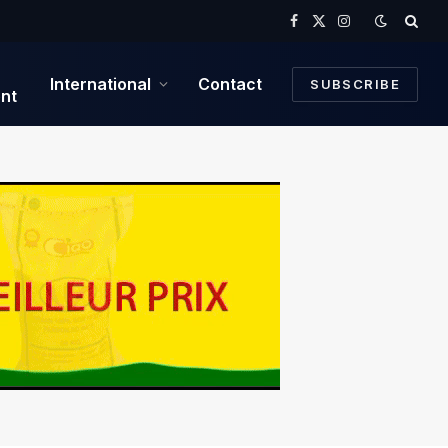
Facebook
X
Instagram
(Twitter)
International
Contact
SUBSCRIBE
nt