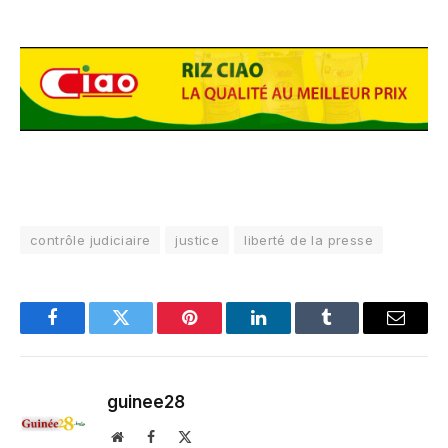
contrôle judiciaire
justice
liberté de la presse
Facebook
Twitter
Pinterest
LinkedIn
Tumblr
Email
guinee28
Website
Facebook
X