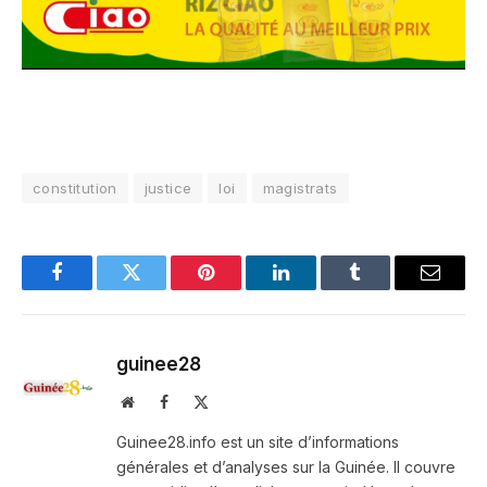
constitution
justice
loi
magistrats
Facebook
Twitter
Pinterest
LinkedIn
Tumblr
Email
guinee28
Website
Facebook
X
(Twitter)
Guinee28.info est un site d’informations
générales et d’analyses sur la Guinée. Il couvre