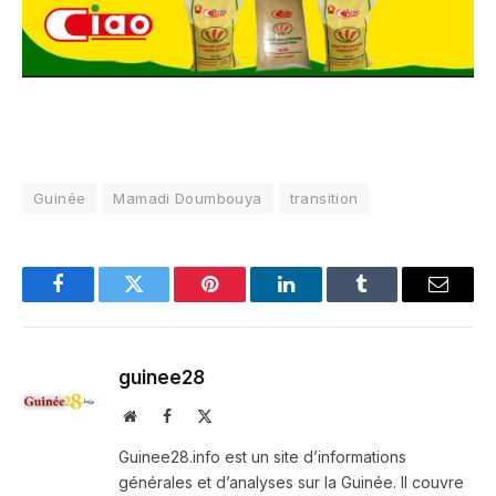
Guinée
Mamadi Doumbouya
transition
Facebook
Twitter
Pinterest
LinkedIn
Tumblr
Email
guinee28
Website
Facebook
X
(Twitter)
Guinee28.info est un site d’informations
générales et d’analyses sur la Guinée. Il couvre