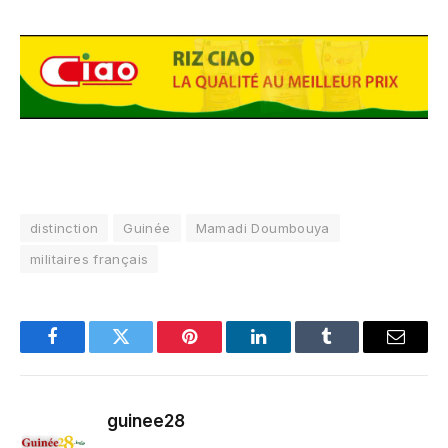
distinction
Guinée
Mamadi Doumbouya
militaires français
Facebook
Twitter
Pinterest
LinkedIn
Tumblr
Email
guinee28