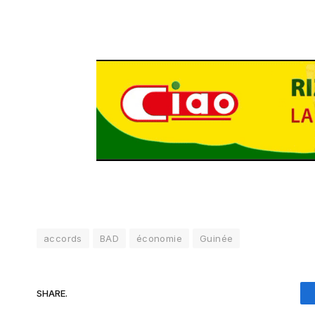
accords
BAD
économie
Guinée
SHARE.