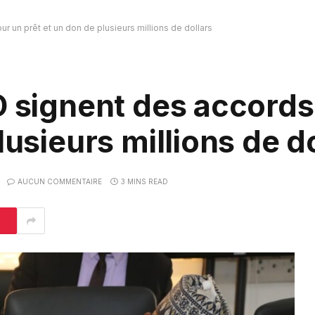
r un prêt et un don de plusieurs millions de dollars
D signent des accords
lusieurs millions de d
AUCUN COMMENTAIRE
3 MINS READ