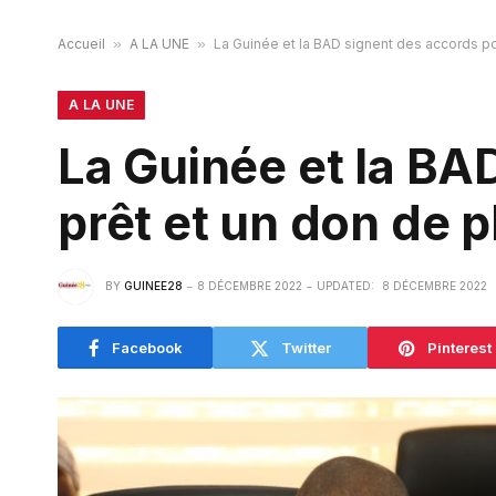
Accueil
»
A LA UNE
»
La Guinée et la BAD signent des accords pou
A LA UNE
La Guinée et la BA
prêt et un don de p
BY
GUINEE28
8 DÉCEMBRE 2022
UPDATED:
8 DÉCEMBRE 2022
Facebook
Twitter
Pinterest