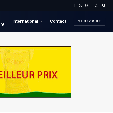
Facebook
X
Instagram
(Twitter)
International
Contact
SUBSCRIBE
nt