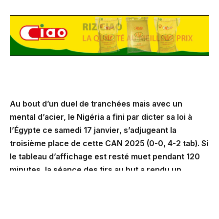
Au bout d’un duel de tranchées mais avec un
mental d’acier, le Nigéria a fini par dicter sa loi à
l’Égypte ce samedi 17 janvier, s’adjugeant la
troisième place de cette CAN 2025 (0-0, 4-2 tab). Si
le tableau d’affichage est resté muet pendant 120
minutes, la séance des tirs au but a rendu un
verdict implacable, confirmant une statistique
incroyable : le Nigéria a remporté les huit petites
finales qu’il a disputées dans son histoire.