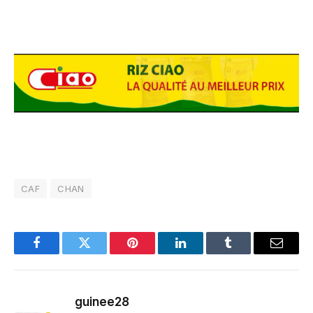
CAF
CHAN
Facebook
Twitter
Pinterest
LinkedIn
Tumblr
Email
guinee28