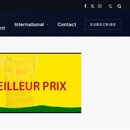
Facebook
X
Instagram
(Twitter)
International
Contact
SUBSCRIBE
nt