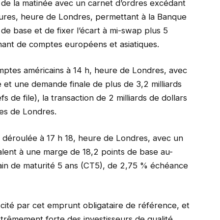
 de la matinée avec un carnet d’ordres excédant
heures, heure de Londres, permettant à la Banque
t de base et de fixer l’écart à mi-swap plus 5
nant de comptes européens et asiatiques.
mptes américains à 14 h, heure de Londres, avec
é et une demande finale de plus de 3,2 milliards
s de file), la transaction de 2 milliards de dollars
res de Londres.
st déroulée à 17 h 18, heure de Londres, avec un
alent à une marge de 18,2 points de base au-
cain de maturité 5 ans (CT5), de 2,75 % échéance
scité par cet emprunt obligataire de référence, et
trêmement forte des investisseurs de qualité,