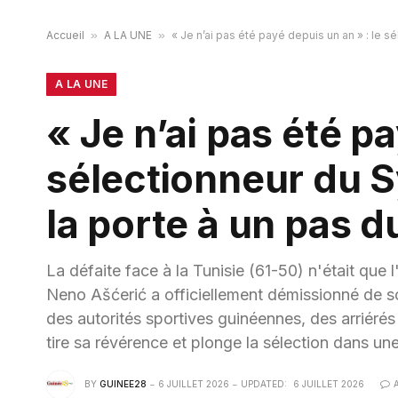
Accueil
»
A LA UNE
»
« Je n’ai pas été payé depuis un an » : le 
A LA UNE
« Je n’ai pas été pa
sélectionneur du S
la porte à un pas 
La défaite face à la Tunisie (61-50) n'était que 
Neno Ašćerić a officiellement démissionné de s
des autorités sportives guinéennes, des arriérés 
tire sa révérence et plonge la sélection dans une
BY
GUINEE28
6 JUILLET 2026
UPDATED:
6 JUILLET 2026