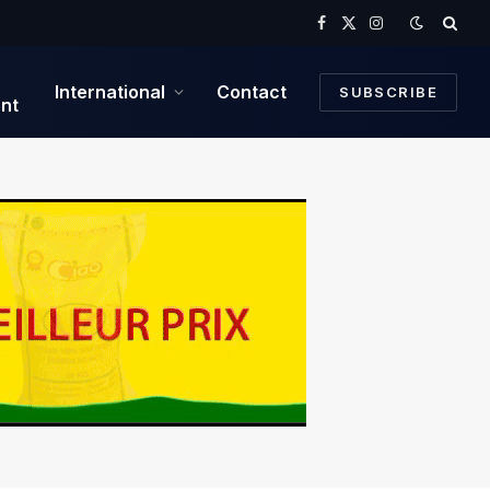
Facebook
X
Instagram
(Twitter)
International
Contact
SUBSCRIBE
nt