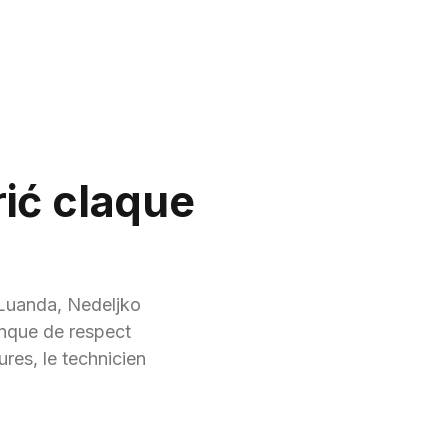
ić claque
à Luanda, Nedeljko
anque de respect
ures, le technicien