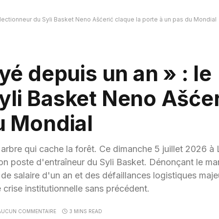
sélectionneur du Syli Basket Neno Ašćerić claque la porte à un pas du Mondial
yé depuis un an » : le
yli Basket Neno Ašćer
du Mondial
l'arbre qui cache la forêt. Ce dimanche 5 juillet 2026 
on poste d'entraîneur du Syli Basket. Dénonçant le m
de salaire d'un an et des défaillances logistiques maje
 crise institutionnelle sans précédent.
AUCUN COMMENTAIRE
3 MINS READ